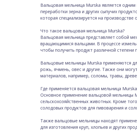
Вальцовая мельница Murska является одним 
переработки зерна и других сыпучих продукт
которая специализируется на производстве о
Что такое
вальцовая мельница Murska
?
Вальцовая мельница представляет собой мех
вращающимися вальцами. В процессе измель
чтобы получить продукт различной степени 
Вальцовые мельницы Murska применяются для
рожь, ячмень, овес и другие. Также они могу
материалов, например, соломы, травы, древес
Где применяется вальцовая мельница Murska
Основное применение вальцовой мельницы Mu
сельскохозяйственных животных. Кроме того
солодовых продуктов для пивоварения и соло
Также вальцовые мельницы находят примене
для изготовления круп, хлопьев и других про