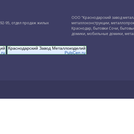
ООО "Краснодарский завод металл
-92-95, отдел продаж жилых
металлоконструкции, металлопрок
Краснодар, бытовки Сочи, бытов
домики, мобильные домики, мета
ций
Краснодарский Завод Металлоизделий
.ru
PulsCen.ru