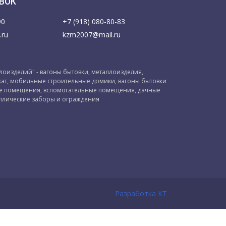
ВОК
90
+7 (918) 080-80-83
.ru
kzm2007@mail.ru
оизделий" - вагоны бытовки, металлоизделия,
ат, мобильные строительные домики, вагоны бытовки
ые помещения, вспомогательные помещения, дачные
ллические заборы и ограждения
Разработка КТ