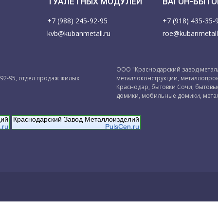
ТУАЛЕТНЫХ МОДУЛЕЙ
ВАГОН-БЫТО
+7 (988) 245-92-95
+7 (918) 435-35-
kvb@kubanmetall.ru
roe@kubanmetall
ООО "Краснодарский завод металл
-92-95, отдел продаж жилых
металлоконструкции, металлопрок
Краснодар, бытовки Сочи, бытов
домики, мобильные домики, мета
ций
Краснодарский Завод Металлоизделий
.ru
PulsCen.ru