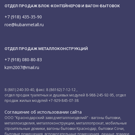
ОТДЕЛ ПРОДАЖ БЛОК-КОНТЕЙНЕРОВ И ВАГОН-БЫТОВОК
+7 (918) 435-35-90
roe@kubanmetall.ru
ОТДЕЛ ПРОДАЖ МЕТАЛЛОКОНСТРУКЦИЙ
+7 (918) 080-80-83
kzm2007@mail.ru
8 (861) 240-30-40, факс: 8 (86162) 7-12-12 ,
отдел продаж туалетных и душевых модулей 8-988-245-92-95, отдел
продаж жилых модулей +7-929-845-07-38
Соглашение об использовании сайта
ООО "Краснодарский завод металлоизделий" - вагоны бытовки,
металлоизделия, металлоконструкции, металлопрокат, мобильные
строительные домики, вагоны бытовки Краснодар, бытовки Сочи,
бытовые помещения, вспомогательные помещения, дачные домики,