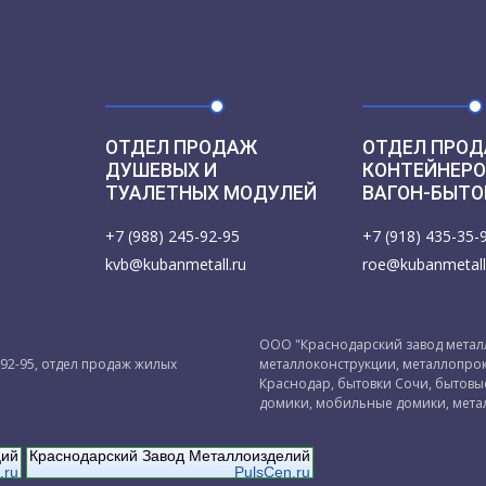
ОТДЕЛ ПРОДАЖ
ОТДЕЛ ПРОД
ДУШЕВЫХ И
КОНТЕЙНЕРО
ТУАЛЕТНЫХ МОДУЛЕЙ
ВАГОН-БЫТО
+7 (988) 245-92-95
+7 (918) 435-35-
kvb@kubanmetall.ru
roe@kubanmetall
ООО "Краснодарский завод металл
-92-95, отдел продаж жилых
металлоконструкции, металлопрок
Краснодар, бытовки Сочи, бытов
домики, мобильные домики, мета
ций
Краснодарский Завод Металлоизделий
.ru
PulsCen.ru