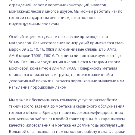
ограждений, ворот и воротных конструкций, навесов,
монтажных лесов и многое другое. Мы можем работать как по
готовым стандартным решениям, так и полностью
индивидуальным проектам.
Особый акцент мы делаем на качестве производства и
материалов. Для изготовления конструкций применяется сталь
марок 09Г2С, 10, 16, 08кп и алюминиевые сплавы Д16, АМг3,
АМг6 марки Т6061, Т6016. Толщина листов варьируется от 1 до
50 мм. Все швы и соединения выполняются методами сварки
мостковой, контактной или МИГ/МAG. Поверхность металла
очищается от ржавчины и грунта, наносится защитный и
декоративный покрытия: окраска порошковыми эмаллями или
напыление порошковым лаком.
Мы можем обеспечить весь комплекс услуг: от разраоботки
технического задания до монтажа и сервисного обслуживания
готового объекта. Бригады наших высококвалифицированных
монтажников работают в любой точке страны. Мы гарантируем
качество изготовления и монтажа на долгие годы эксплуатации.
Большой опыт позволяет нам выполнять работу в сжатые сроки